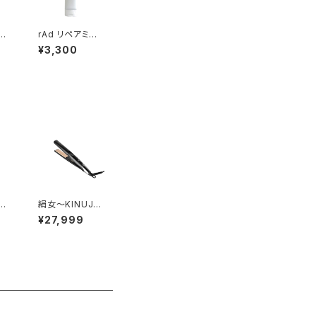
セ
rAd リペアミル
ク
¥3,300
リ
絹女〜KINUJ
プ
O〜KINUJO P
¥27,999
RO ストレートア
イロン