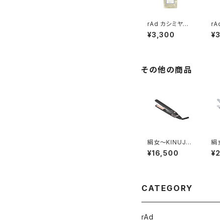
rAd カシミヤシ
r
ャンプー
¥3,300
¥
その他の商品
絹女〜KINUJ
絹
O〜KINUJO W
O〜
¥16,500
¥
ブラック
N
CATEGORY
rAd