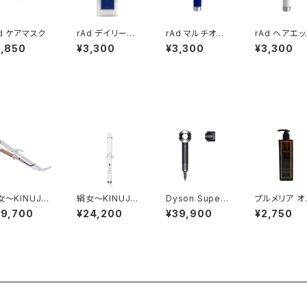
Ad ケアマスク
rAd デイリートリ
rAd マルチオイ
rAd ヘアエッ
ートメント
ル
ンスオイル
3,850
¥3,300
¥3,300
¥3,300
女〜KINUJ
絹⼥〜KINUJ
Dyson Supers
プルメリア オ
2WAY IRO
O〜CURL IRO
onic™ヘアドライ
ジナルシャン
29,700
¥24,200
¥39,900
¥2,750
N(カールアイロ
ヤー ブラック
ー<300ml>
ン) 32mm
／ニッケル